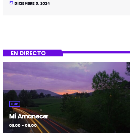
Fernández, número 17
today
DICIEMBRE 3, 2024
EN DIRECTO
POP
Mi Amanecer
05:00 - 08:00