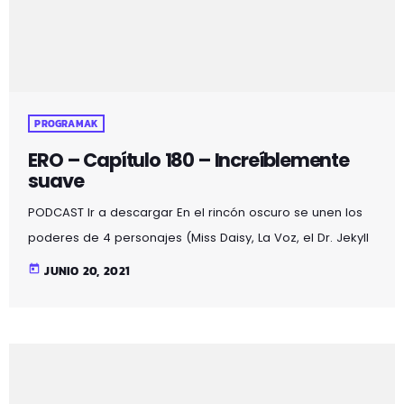
PROGRAMAK
ERO – Capítulo 180 – Increíblemente
suave
PODCAST Ir a descargar En el rincón oscuro se unen los
poderes de 4 personajes (Miss Daisy, La Voz, el Dr. Jekyll
y Mr. Hyde) obteniendo un resultado mágico lleno de:
today
JUNIO 20, 2021
acertijos, bromas, chistes, misterios, noticias curiosas,
poesía, relatos, terror y… sexo…