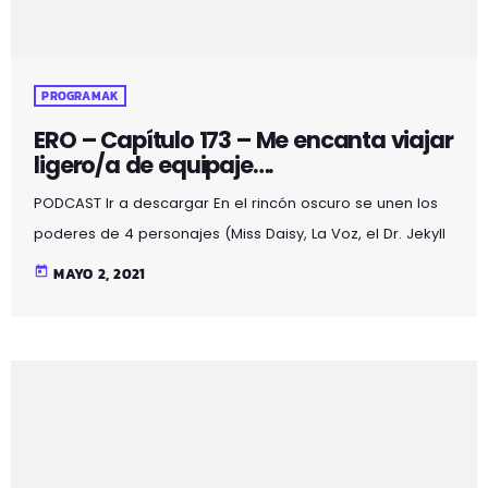
PROGRAMAK
ERO – Capítulo 173 – Me encanta viajar
ligero/a de equipaje….
PODCAST Ir a descargar En el rincón oscuro se unen los
poderes de 4 personajes (Miss Daisy, La Voz, el Dr. Jekyll
y Mr. Hyde) obteniendo un resultado mágico lleno de:
today
MAYO 2, 2021
acertijos, bromas, chistes, misterios, noticias curiosas,
poesía, relatos, terror y… sexo…