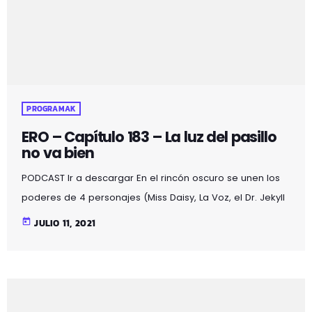
PROGRAMAK
ERO – Capítulo 183 – La luz del pasillo
no va bien
PODCAST Ir a descargar En el rincón oscuro se unen los
poderes de 4 personajes (Miss Daisy, La Voz, el Dr. Jekyll
y Mr. Hyde) obteniendo un resultado mágico lleno de:
today
JULIO 11, 2021
acertijos, bromas, chistes, misterios, noticias curiosas,
poesía, relatos, terror y… sexo. Los sábados, a partir de
las 10 de la noche, en Mozoilo irratia.