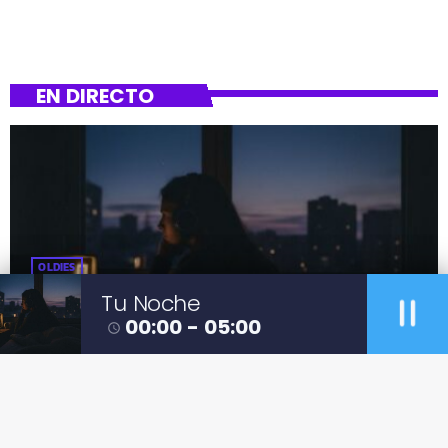
EN DIRECTO
OLDIES
pause
Tu Noche
Tu Noche
00:00 - 05:00
access_time
00:00 - 05:00
more_vert
close
Tu Noche