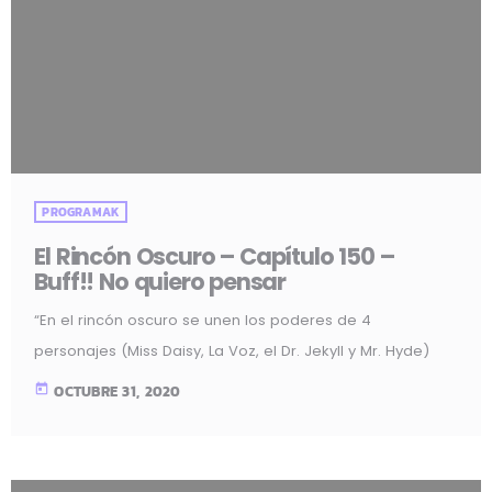
PROGRAMAK
El Rincón Oscuro – Capítulo 150 –
Buff!! No quiero pensar
“En el rincón oscuro se unen los poderes de 4
personajes (Miss Daisy, La Voz, el Dr. Jekyll y Mr. Hyde)
obteniendo un resultado mágico lleno de: acertijos,
today
OCTUBRE 31, 2020
bromas, chistes, misterios, noticias curiosas, poesía,
relatos, terror y… sexo…”. Escucha el capítulo 150: Ir a
descargar