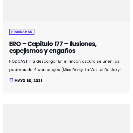
PROGRAMAK
ERO – Capítulo 177 – Ilusiones,
espejismos y engaños
PODCAST Ir a descargar En el rincón oscuro se unen los
poderes de 4 personajes (Miss Daisy, La Voz, el Dr. Jekyll
y Mr. Hyde) obteniendo un resultado mágico lleno de:
today
MAYO 30, 2021
acertijos, bromas, chistes, misterios, noticias curiosas,
poesía, relatos, terror y… sexo…