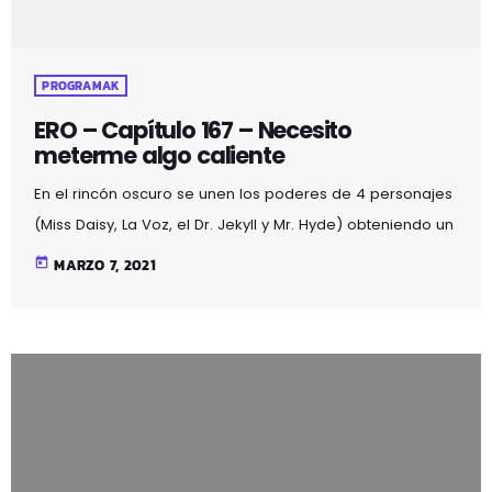
PROGRAMAK
ERO – Capítulo 167 – Necesito
meterme algo caliente
En el rincón oscuro se unen los poderes de 4 personajes
(Miss Daisy, La Voz, el Dr. Jekyll y Mr. Hyde) obteniendo un
resultado mágico lleno de: acertijos, bromas, chistes,
today
MARZO 7, 2021
misterios, noticias curiosas, poesía, relatos, terror y…
sexo… Escucha el último programa: Ir a descargar