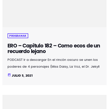
PROGRAMAK
ERO – Capítulo 182 – Como ecos de un
recuerdo lejano
PODCAST Ir a descargar En el rincón oscuro se unen los
poderes de 4 personajes (Miss Daisy, La Voz, el Dr. Jekyll
y Mr. Hyde) obteniendo un resultado mágico lleno de:
today
JULIO 5, 2021
acertijos, bromas, chistes, misterios, noticias curiosas,
poesía, relatos, terror y… sexo…