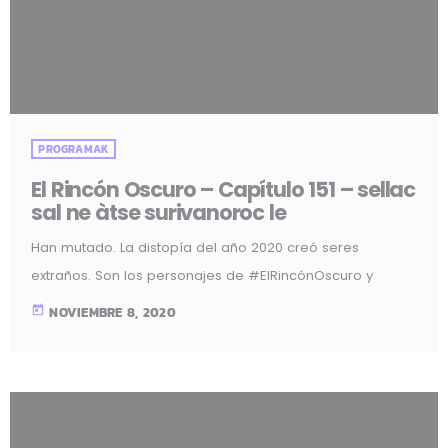
PROGRAMAK
El Rincón Oscuro – Capítulo 151 – sellac
sal ne àtse surivanoroc le
Han mutado. La distopía del año 2020 creó seres
extraños. Son los personajes de #ElRincónOscuro y
entran en directo los sábados a las 10 de la noche. Sí, lo
today
NOVIEMBRE 8, 2020
de abajo son croquetas. Escucha el Capítulo 151: Ir a
descargar