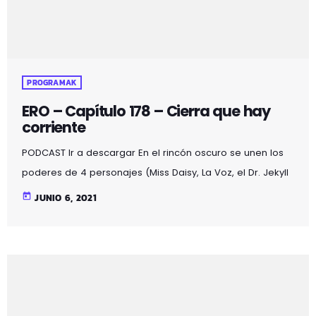
PROGRAMAK
ERO – Capítulo 178 – Cierra que hay
corriente
PODCAST Ir a descargar En el rincón oscuro se unen los
poderes de 4 personajes (Miss Daisy, La Voz, el Dr. Jekyll
y Mr. Hyde) obteniendo un resultado mágico lleno de:
today
JUNIO 6, 2021
acertijos, bromas, chistes, misterios, noticias curiosas,
poesía, relatos, terror y… sexo…