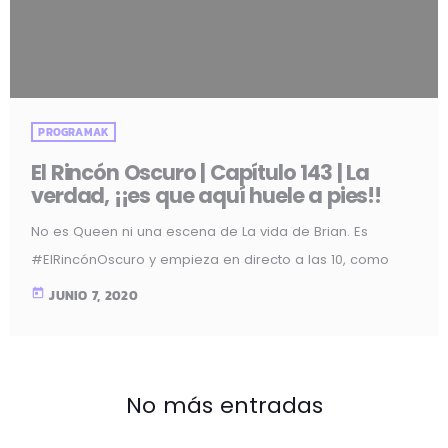
PROGRAMAK
El Rincón Oscuro | Capítulo 143 | La
verdad, ¡¡es que aquí huele a pies!!
No es Queen ni una escena de La vida de Brian. Es
#ElRincónOscuro y empieza en directo a las 10, como
todos los sábados, de 10 a 12 de la noche en
today
JUNIO 7, 2020
#MozoiloIrratia ESCUCHA EL CAPÍTULO 142 Descarga el
programa
No más entradas