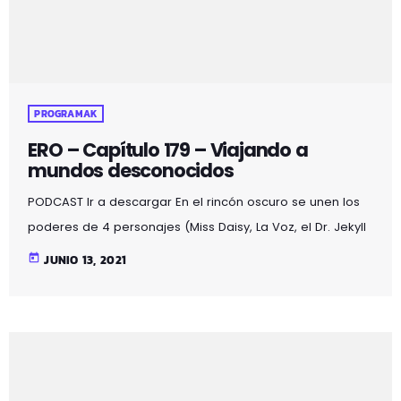
PROGRAMAK
ERO – Capítulo 179 – Viajando a
mundos desconocidos
PODCAST Ir a descargar En el rincón oscuro se unen los
poderes de 4 personajes (Miss Daisy, La Voz, el Dr. Jekyll
y Mr. Hyde) obteniendo un resultado mágico lleno de:
today
JUNIO 13, 2021
acertijos, bromas, chistes, misterios, noticias curiosas,
poesía, relatos, terror y… sexo…