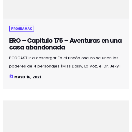
PROGRAMAK
ERO – Capítulo 175 – Aventuras en una
casa abandonada
PODCAST Ir a descargar En el rincón oscuro se unen los
poderes de 4 personajes (Miss Daisy, La Voz, el Dr. Jekyll
y Mr. Hyde) obteniendo un resultado mágico lleno de:
today
MAYO 16, 2021
acertijos, bromas, chistes, misterios, noticias curiosas,
poesía, relatos, terror y… sexo…