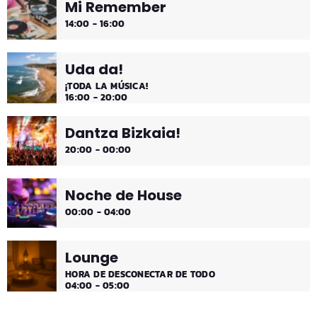
Mi Remember
¡Música y más música los fines de semana!
14:00 - 16:00
Uda da!
¡TODA LA MÚSICA!
16:00 - 20:00
Dantza Bizkaia!
20:00 - 00:00
Noche de House
00:00 - 04:00
Lounge
HORA DE DESCONECTAR DE TODO
04:00 - 05:00