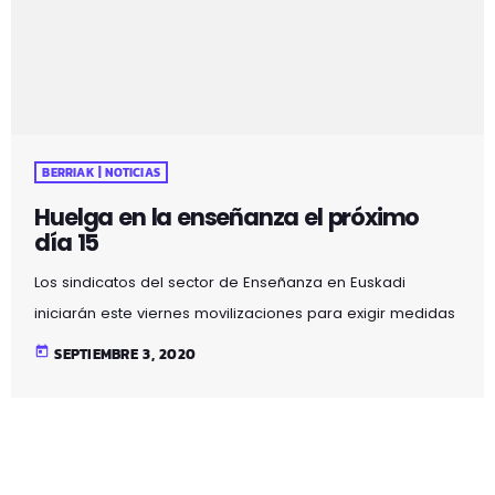
BERRIAK | NOTICIAS
Huelga en la enseñanza el próximo
día 15
Los sindicatos del sector de Enseñanza en Euskadi
iniciarán este viernes movilizaciones para exigir medidas
que garanticen un retorno a las aulas seguro, entre las
today
SEPTIEMBRE 3, 2020
que se encuentra la convocatoria de una jornada de
huelga el próximo día 15 de septiembre, según han
confirmado a Europa Press fuentes conocedoras de la
convocatoria. Los sindicatos ELA, LAB, Steilas, CC.OO. y