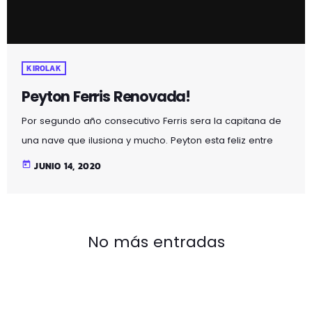
KIROLAK
Peyton Ferris Renovada!
Por segundo año consecutivo Ferris sera la capitana de
una nave que ilusiona y mucho. Peyton esta feliz entre
nosotros y su rendimiento esta mas que demostrado. La
today
JUNIO 14, 2020
Americana ya es la tercera renovación, y deja claro que
el proyecto 20/21 tiene la intención clara de dar
continuidad a un proyecto que la pasada temporada
apuntaba alto y las circunstancias no dejaron terminar.
No más entradas
Bienvenida de nuevo a tu casa Peyton […]
EN DIRECTO