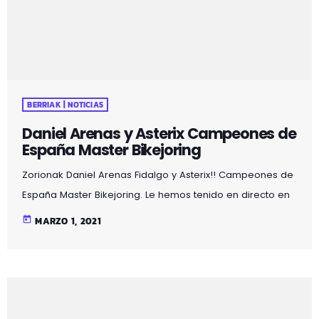
disputaron en su categoría. Con lo que se […]
BERRIAK | NOTICIAS
Daniel Arenas y Asterix Campeones de
España Master Bikejoring
Zorionak Daniel Arenas Fidalgo y Asterix!! Campeones de
España Master Bikejoring. Le hemos tenido en directo en
la radio! Ir a descargar
today
MARZO 1, 2021