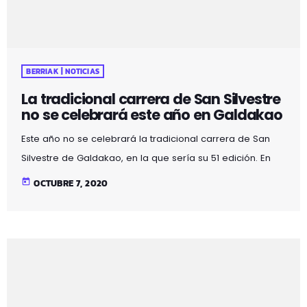
BERRIAK | NOTICIAS
La tradicional carrera de San Silvestre
no se celebrará este año en Galdakao
Este año no se celebrará la tradicional carrera de San
Silvestre de Galdakao, en la que sería su 51 edición. En
esta época que vivimos se suceden las malas noticias
today
OCTUBRE 7, 2020
provocadas por la pandemia de la Covid-19, tanto a nivel
económico, social o deportivo-cultural. En esta ocasión,
tenemos que informar de la suspensión de la que
históricamente es la San Silvestre más antigua de la
Península Ibérica, que cuenta con más de medio […]