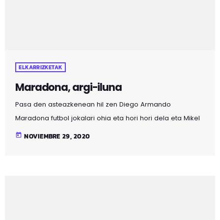
ELKARRIZKETAK
Maradona, argi-iluna
Pasa den asteazkenean hil zen Diego Armando
Maradona futbol jokalari ohia eta hori hori dela eta Mikel
Zumalde kirol kazetaria gonbidatu dugu futbolari
today
NOVIEMBRE 29, 2020
argentinarraren ibilbidearen errepasoa egiteko, bai
futbol zelaian eta baita zelaietatik kanpo ere bai.