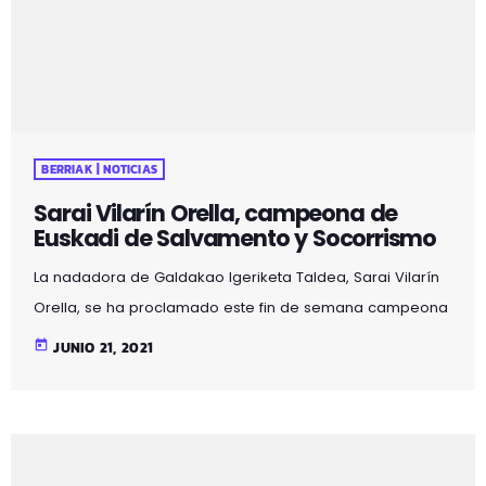
BERRIAK | NOTICIAS
Sarai Vilarín Orella, campeona de
Euskadi de Salvamento y Socorrismo
La nadadora de Galdakao Igeriketa Taldea, Sarai Vilarín
Orella, se ha proclamado este fin de semana campeona
de Euskadi del Circuito vasco de salvamento y
today
JUNIO 21, 2021
socorrismo en categoría absoluta. Ayer, domingo 20 de
junio, se celebró en la playa bizkaina de Laga la tercera
jornada del circuito vasco de salvamento y socorrismo. Y
Sarai venció en todas las pruebas individuales que se