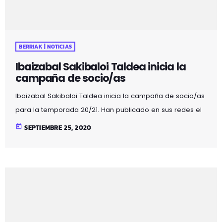
BERRIAK | NOTICIAS
Ibaizabal Sakibaloi Taldea inicia la
campaña de socio/as
Ibaizabal Sakibaloi Taldea inicia la campaña de socio/as
para la temporada 20/21. Han publicado en sus redes el
formulario para que te hagas socio/a. Aquí lo tienes:
today
SEPTIEMBRE 25, 2020
CAMPAÑA DE SOCIOS/AS. PULSA AQUÍ.