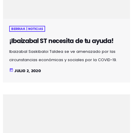
Debido […]
BERRIAK | NOTICIAS
¡Ibaizabal ST necesita de tu ayuda!
Ibaizabal Saskibaloi Taldea se ve amenazado por las
circunstancias económicas y sociales por la COVID-19.
"Por lo cual nos dirigimos a vosotr@s para animaros a
today
JULIO 2, 2020
formar parte de nuestro proyecto de futuro, a través de
una aportación económica que tu situación te permita.
1€ nos ayuda a seguir creciendo. Con la aportación
económica de 10€ o mas aparecerá tu nombre o Nick en
la Camiseta de juego. Con la aportación […]