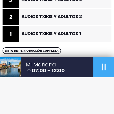
1
AUDIOS TXIKIS Y ADULTOS 1
LISTA DE REPRODUCCIÓN COMPLETA
pause
Mi Mañana
07:00 - 12:00
access_time
COPYRIGHT MOZOILO IRRATIA
CONTACTO
POLÍTICA DE PRIVACIDAD