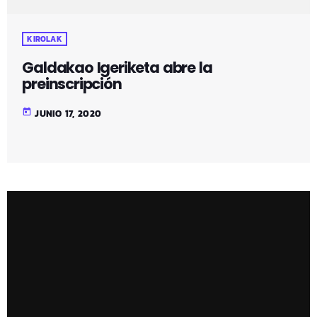
KIROLAK
Galdakao Igeriketa abre la
preinscripción
today
JUNIO 17, 2020