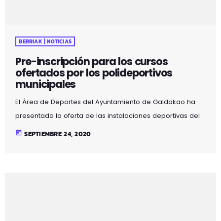
BERRIAK | NOTICIAS
Pre-inscripción para los cursos
ofertados por los polideportivos
municipales
El Área de Deportes del Ayuntamiento de Galdakao ha
presentado la oferta de las instalaciones deportivas del
municipio para este curso 2020-2021. Hasta este
today
SEPTIEMBRE 24, 2020
domingo, 27 de septiembre, las personas interesadas en
la realización de los cursillos ofertados pueden realizar
su pre-inscripción tanto en los controles de acceso a los
polideportivos de Urreta y Unkina, como on-line, a través
de la sección "Gestiones polideportivos municipales"
disponible en el sitio web municipal www.galdakao.eus.