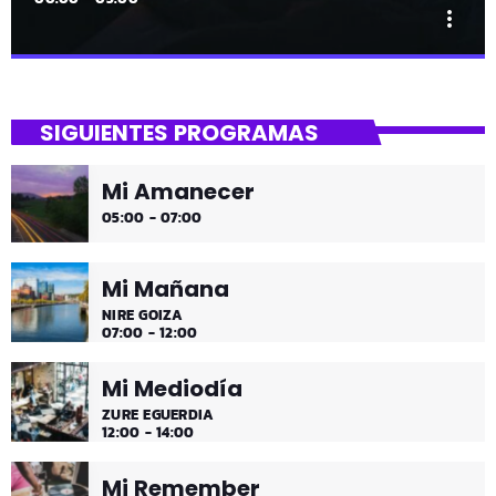
more_vert
close
Tu Noche
SIGUIENTES PROGRAMAS
gure gaua
Mi Amanecer
Desconecta y disfruta cada madrugada de la música
05:00 - 07:00
más tranquila.
Mi Mañana
NIRE GOIZA
07:00 - 12:00
Mi Mediodía
ZURE EGUERDIA
12:00 - 14:00
Mi Remember