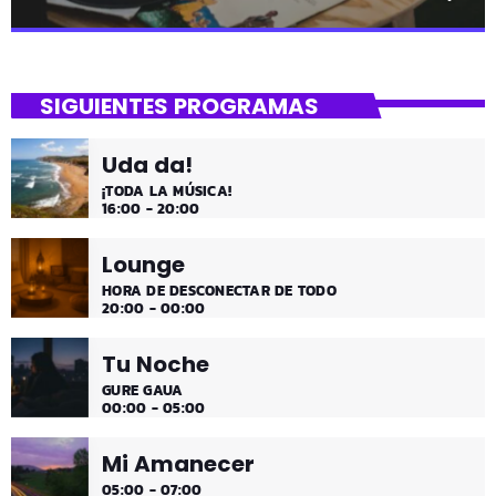
close
Mi Remember
SIGUIENTES PROGRAMAS
Las décadas de lo 50, 60. 70 y 80 los medios días y
comienzo de tarde de los fines de semana, de 2 a 4.
Uda da!
¡Disfruta!
¡TODA LA MÚSICA!
16:00 - 20:00
Lounge
HORA DE DESCONECTAR DE TODO
20:00 - 00:00
Tu Noche
GURE GAUA
00:00 - 05:00
Mi Amanecer
05:00 - 07:00