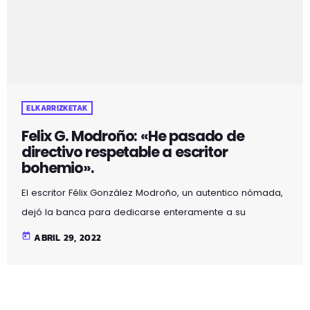
ELKARRIZKETAK
Felix G. Modroño: «He pasado de
directivo respetable a escritor
bohemio».
El escritor Félix González Modroño, un autentico nómada,
dejó la banca para dedicarse enteramente a su
literatura. Ha vivido en más de 30 hogares diferentes y ha
today
ABRIL 29, 2022
sido fiel a si mismo en cada una de las palabras de sus
novelas. Hoy tiene 8 libros publicados y el último, Sol de
Brujas, ha debutado como su primera novela negra. En
esta reveladora entrevista nos abre su corazón y nos