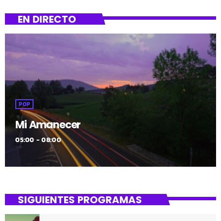
bezala, probak bihar eta etzi egingo dira, Galdakaoko
osasun etxean, goizeko hamarretatik, gaueko
EN DIRECTO
hamarretara.
POP
Mi Amanecer
05:00 - 08:00
SIGUIENTES PROGRAMAS