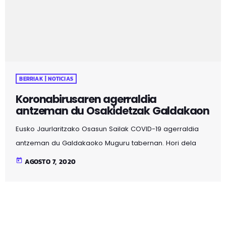
BERRIAK | NOTICIAS
Koronabirusaren agerraldia
antzeman du Osakidetzak Galdakaon
Eusko Jaurlaritzako Osasun Sailak COVID-19 agerraldia
antzeman du Galdakaoko Muguru tabernan. Hori dela
eta, uztailaren 27a eta abuztuaren 4a bitartean taberna
today
AGOSTO 7, 2020
horretan egon diren guztiei PCR proba egingo zaie, bihar
hasi eta domekan. Proba egiteko aldez aurretik hitzordua
eskatu behar da. Horretarako, tabernan egon direnek
telefono honetara deitu beharko dute: 946007400. Esan