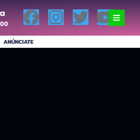
a
:00
ANÚNCIATE