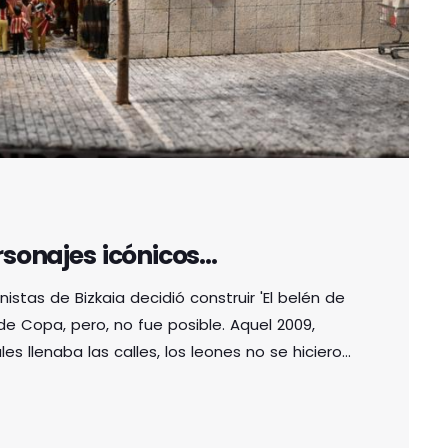
rsonajes icónicos…
istas de Bizkaia decidió construir 'El belén de
l de Copa, pero, no fue posible. Aquel 2009,
les llenaba las calles, los leones no se hicieron
ión venía de lejos, desde septiembre de 1982,
pudieron ver la primera […]