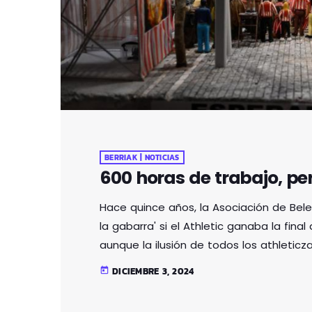
BERRIAK | NOTICIAS
600 horas de trabajo, pe
Hace quince años, la Asociación de Belen
la gabarra' si el Athletic ganaba la fina
aunque la ilusión de todos los athleticza
con la victoria. La ilusión de la asociac
DICIEMBRE 3, 2024
today
cuando desde su primer taller belenista 