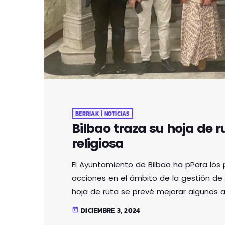
BERRIAK | NOTICIAS
Bilbao traza su hoja de 
religiosa
El Ayuntamiento de Bilbao ha pPara los 
acciones en el ámbito de la gestión de l
hoja de ruta se prevé mejorar algunos a
difusión del conocimiento de esta realid
DICIEMBRE 3, 2024
today
personal municipalyo, entre otros. Para i