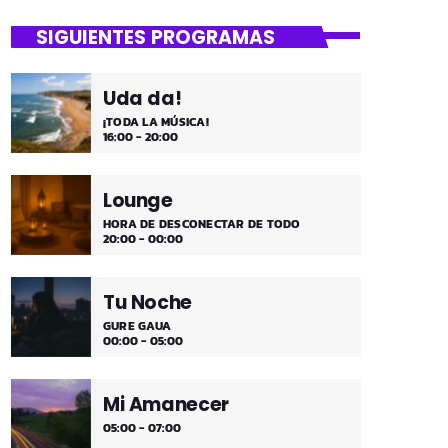
close
Mi Remember
SIGUIENTES PROGRAMAS
Las décadas de lo 50, 60. 70 y 80 los
medios días y comienzo de tarde de los
Uda da!
fines de semana, de 2 a 4. ¡Disfruta!
¡TODA LA MÚSICA!
16:00 - 20:00
Lounge
HORA DE DESCONECTAR DE TODO
20:00 - 00:00
Tu Noche
GURE GAUA
00:00 - 05:00
Mi Amanecer
05:00 - 07:00