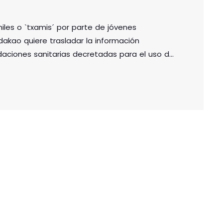
iles o `txamis´ por parte de jóvenes
akao quiere trasladar la información
daciones sanitarias decretadas para el uso de
ado de alarma en la que nos encontramos. En
 el que se establecen normas para la
ansición, se […]