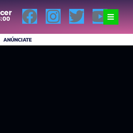
cer
8:00
ANÚNCIATE