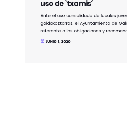
uso de `txamis´
Ante el uso consolidado de locales juven
galdakoztarras, el Ayuntamiento de Gald
referente a las obligaciones y recomen
los mismos durante la "fase 2" del est
JUNIO 1, 2020
today
el Decreto 12/2020, de 24 de mayo, por
aplicación de la fase 2 del proceso de tr