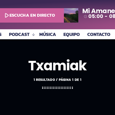
Mi Amane
play_arrow
ESCUCHA EN DIRECTO
05:00 - 0
access_time
S
PODCAST
MÚSICA
EQUIPO
CONTACTO
Txamiak
1 RESULTADO / PÁGINA 1 DE 1