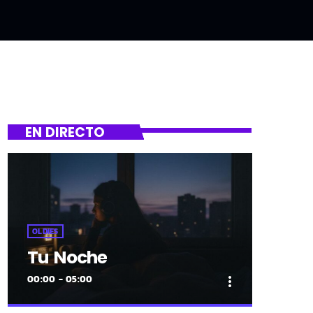
EN DIRECTO
OLDIES
Tu Noche
00:00 - 05:00
more_vert