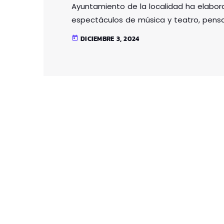
Ayuntamiento de la localidad ha elabo
espectáculos de música y teatro, pensad
de que puedan ser disfrutados en famil
DICIEMBRE 3, 2024
today
faltarán los tradicionales recibimientos 
Magos. Los ugaotarras podrán disfrutar 