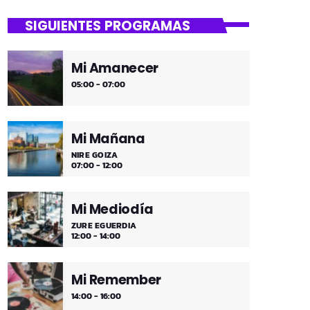
close
Tu Noche
SIGUIENTES PROGRAMAS
gure gaua
Mi Amanecer
Desconecta y disfruta cada madrugada
05:00 - 07:00
de la música más tranquila.
Mi Mañana
NIRE GOIZA
07:00 - 12:00
Mi Mediodía
ZURE EGUERDIA
12:00 - 14:00
Mi Remember
14:00 - 16:00