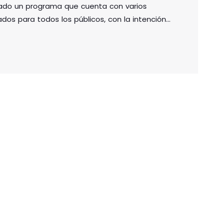
rado un programa que cuenta con varios
os para todos los públicos, con la intención
ia en estas fechas especiales. Además, no
al Olentzero y Mari Domingi y a los Reyes
de estos […]