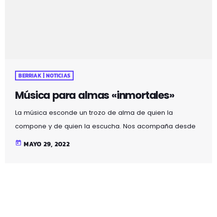
BERRIAK | NOTICIAS
Música para almas «inmortales»
La música esconde un trozo de alma de quien la
compone y de quien la escucha. Nos acompaña desde
que nacemos hasta que morimos y en los momentos
today
MAYO 29, 2022
más importantes o más banales de nuestra vida. Algunos
creen que es curativa y otros que echa sal en las
heridas. Los cantantes de genero urbano Funzo (Adrián)
y Baby Loud (Juan Carlos) han hecho brillar Bilbao con el
último concierto de […]