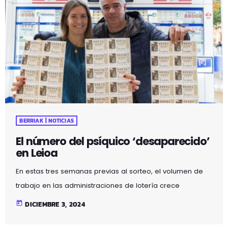
BERRIAK | NOTICIAS
El número del psíquico ‘desaparecido’
en Leioa
En estas tres semanas previas al sorteo, el volumen de
trabajo en las administraciones de lotería crece
exponencialmente. En la oficina de loterías del centro
today
DICIEMBRE 3, 2024
comercial Artea, en Leioa, hace tres semanas ya tuvieron