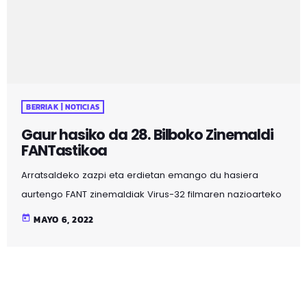
BERRIAK | NOTICIAS
Gaur hasiko da 28. Bilboko Zinemaldi
FANTastikoa
Arratsaldeko zazpi eta erdietan emango du hasiera
aurtengo FANT zinemaldiak Virus-32 filmaren nazioarteko
estreinaldiarekin batera, proiekzioa Campos Elíseos
today
MAYO 6, 2022
antzokiak izango da. Filmaren estrinaldiaren ondoren,
gaueko hamar eta erdietan 13 euskal film labur erakutsiko
dira zinemaldiaren FANT labur sailaren barruan. Virus-32
Aurtengo FANT zinemaldia 45 pelikula ezberdinez