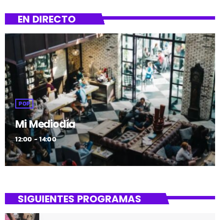
hornituta dator, eta 9 egun iraungo ditu, datorren
larunbatean, hilak 14, bukatuz pelikula irabazleen
EN DIRECTO
proiekizoekin batera. https://www.youtube.com/watch?
v=1apM37r0OY0&feature=emb_imp_woyt
POP
Mi Mediodía
12:00 - 14:00
SIGUIENTES PROGRAMAS