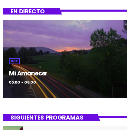
Uztailak 2: 18:00-19:00: Erosi etxetik irten gabe /
GaztelaniazUztailak 7: 18:00-19:00: Gauzen Interneta /
EN DIRECTO
EuskarazUztailak 9: 11:00-12:00: Heziketa eta segurtasuna
Interneten / GaztelaniazUztailak 14: 11:00-12:00: Zure […]
POP
Mi Amanecer
05:00 - 08:00
SIGUIENTES PROGRAMAS