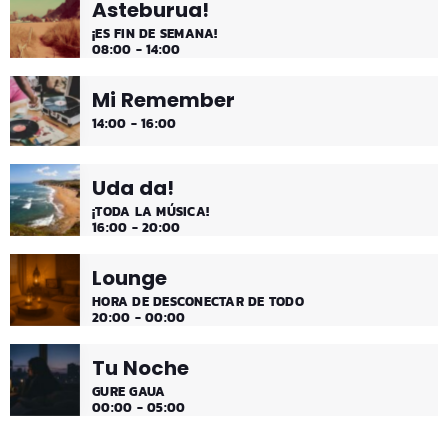
Asteburua!
¡ES FIN DE SEMANA!
08:00 - 14:00
Mi Remember
14:00 - 16:00
Uda da!
¡TODA LA MÚSICA!
16:00 - 20:00
Lounge
HORA DE DESCONECTAR DE TODO
20:00 - 00:00
Tu Noche
GURE GAUA
00:00 - 05:00