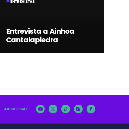
ENTREVISTAS
label
Entrevista a Ainhoa
Cantalapiedra
AVISO LEGAL