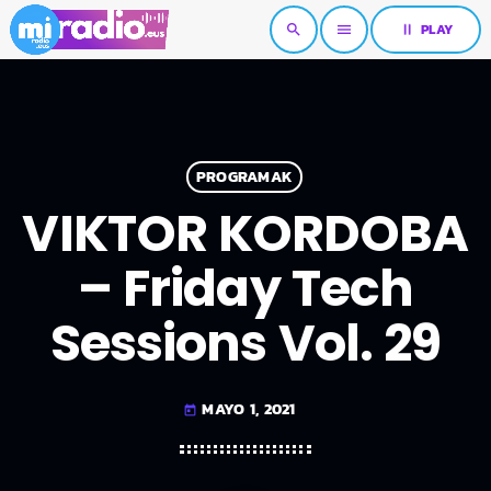
pause
PLAY
search
menu
PROGRAMAK
VIKTOR KORDOBA
– Friday Tech
Sessions Vol. 29
MAYO 1, 2021
today