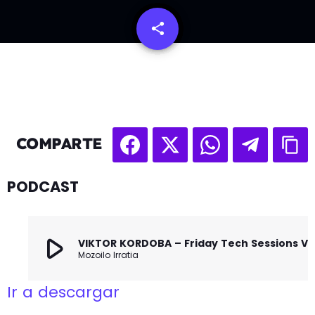
share
email
COMPARTE
PODCAST
play_arrow
VIKTOR KORDOBA – Friday Tech Sessions Vo
Mozoilo Irratia
Ir a descargar