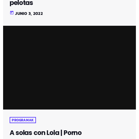
pelotas
today
JUNIO 3, 2022
PROGRAMAK
A solas con Lola | Porno