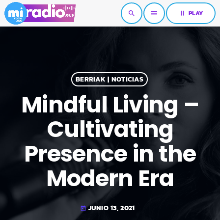
pause
PLAY
search
menu
BERRIAK | NOTICIAS
Mindful Living –
Cultivating
Presence in the
Modern Era
JUNIO 13, 2021
today