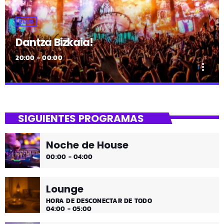
CLUB
Dantza Bizkaia!
20:00 - 00:00
more_vert
close
Dantza Bizkaia!
SIGUIENTES PROGRAMAS
Asteburuak zureak eta gureak dira! Dantza Bizkaia!
Noche de House
00:00 - 04:00
Lounge
HORA DE DESCONECTAR DE TODO
04:00 - 05:00