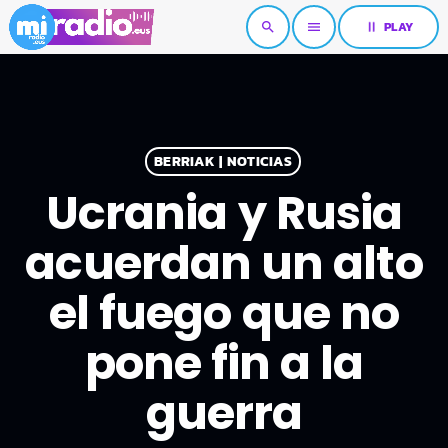
pause
PLAY
search
menu
BERRIAK | NOTICIAS
Ucrania y Rusia
acuerdan un alto
el fuego que no
pone fin a la
guerra