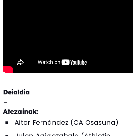
Deialdia
–
Atezainak:
Aitor Fernández (CA Osasuna)
Julen Agirrezabala (Athletic