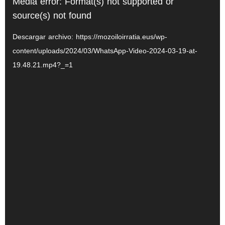
R
Media error: Format(s) not supported or
e
source(s) not found
p
Descargar archivo: https://mozoiloirratia.eus/wp-
r
content/uploads/2024/03/WhatsApp-Video-2024-03-19-at-
o
19.48.21.mp4?_=1
d
u
c
t
o
r
d
e
v
í
d