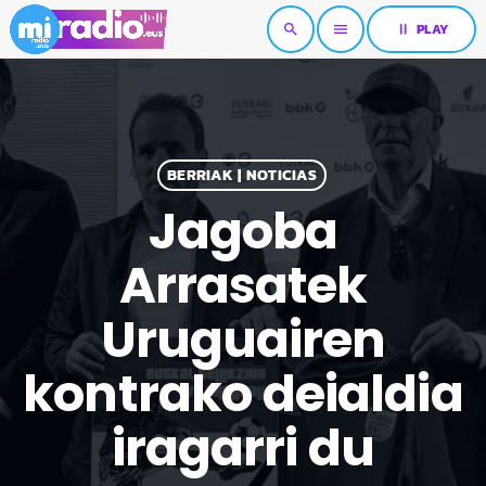
pause
PLAY
search
menu
BERRIAK | NOTICIAS
Jagoba
Arrasatek
Uruguairen
kontrako deialdia
iragarri du