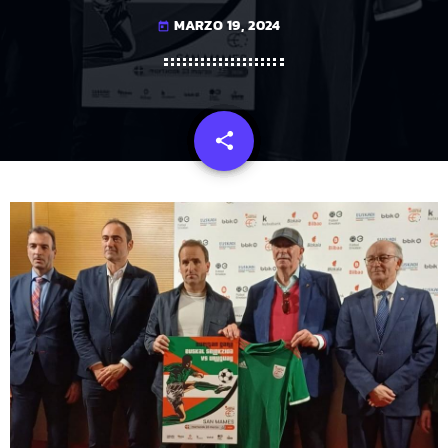
MARZO 19, 2024
today
share
email