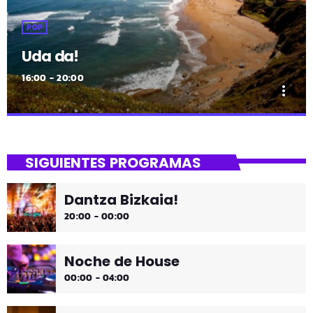
POP
Uda da!
16:00 - 20:00
more_vert
close
Uda da!
SIGUIENTES PROGRAMAS
¡Toda la música!
Dantza Bizkaia!
¡Toda la música!
20:00 - 00:00
Noche de House
00:00 - 04:00