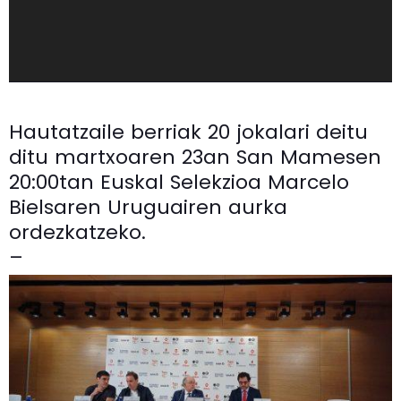
e
o
Hautatzaile berriak 20 jokalari deitu
ditu martxoaren 23an San Mamesen
20:00tan Euskal Selekzioa Marcelo
Bielsaren Uruguairen aurka
ordezkatzeko.
–