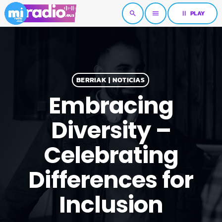
pause
PLAY
search
menu
BERRIAK | NOTICIAS
Embracing
Diversity –
Celebrating
Differences for
Inclusion