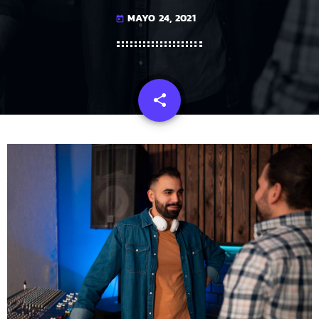
MAYO 24, 2021
today
share
email