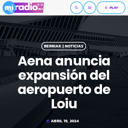
pause
PLAY
search
menu
BERRIAK | NOTICIAS
Aena anuncia
expansión del
aeropuerto de
Loiu
ABRIL 19, 2024
today