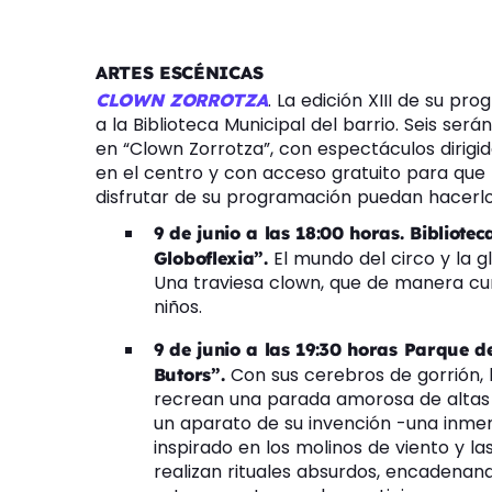
ARTES ESCÉNICAS
. La edición XIII de su pr
CLOWN ZORROTZA
a la Biblioteca Municipal del barrio. Seis ser
en “Clown Zorrotza”, con espectáculos dirigido
en el centro y con acceso gratuito para que 
disfrutar de su programación puedan hacerlo
9 de junio a las 18:00 horas. Bibliot
El mundo del circo y la g
Globoflexia”.
Una traviesa clown, que de manera curi
niños.
9 de junio a las 19:30 horas Parque de
Con sus cerebros de gorrión, 
Butors”.
recrean una parada amorosa de altas 
un aparato de su invención -una inmens
inspirado en los molinos de viento y la
realizan rituales absurdos, encadenando