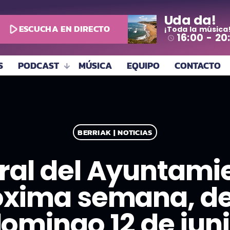
Uda da!
play_arrow
ESCUCHA EN DIRECTO
¡Toda la música
16:00 - 20
access_time
S
PODCAST
MÚSICA
EQUIPO
CONTACTO
BERRIAK | NOTICIAS
ral del Ayuntamie
óxima semana, del
omingo 12 de jun