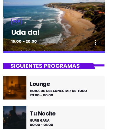
POP
Uda da!
16:00 - 20:00
more_vert
close
Uda da!
SIGUIENTES PROGRAMAS
¡Toda la música!
Lounge
¡Toda la música!
HORA DE DESCONECTAR DE TODO
20:00 - 00:00
Tu Noche
GURE GAUA
00:00 - 05:00