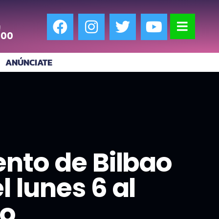
!
:00
ANÚNCIATE
nto de Bilbao
 lunes 6 al
io