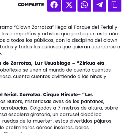
COMPARTE
ograma “Clown Zorrotza” llega al Parque del Ferial y
án las compañías y artistas que participen este año
s a todos los públicos, con la disciplina del clown
todas y todos los curiosos que quieran acercarse a
.
eca de Zorrotza, Lur Usuabiaga – “Zirkua eta
loboflexia se unen al mundo de cuenta cuentos.
osa, cuenta cuentos divirtiendo a las niñas y
l ferial. Zorrotza. Cirque Hirsute– “Les
los Butors, misteriosas aves de los pantanos,
acrobacias. Colgados a 7 metros de altura, sobre
a escalera giratoria, un carrusel diabólico
s ruedas de la muerte-, estos divertidos pájaros
 preliminares aéreos insólitos, bailes