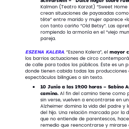
Schvarstein – “Dulce hogar sobre ru
Kalman (Teatro Karzat) “Sweet Home 
crean situaciones de payasadas como p
tête” entre marido y mujer aparece «l
con tanto cariño “Old Betsy”. Las apre
rompiendo la armonía en el “viejo mund
pareja.
. “Eszena Kalera”, el
ESZENA KALERA
mayor ci
los barrios actuaciones de circo contemporán
de calle para todos los públicos. Éste es un 
donde tienen cabida todas las producciones
espectáculos bilingües o sin texto.
10 Junio a las 19:00 horas – Sabino A
Al fin del camino tiene como p
camino.
sin verse, vuelven a encontrarse en 
Alzheimer domina la vida del padre y l
del hijo. Una relación marcada por la di
que no entiende de parentescos, hac
remedio que reencontrarse y mirarse e