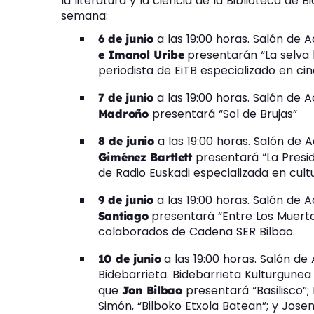
la literatura y la ciencia de la Biblioteca de 
semana:
a las 19:00 horas. Salón de A
6 de junio
presentarán “La selva ba
e Imanol Uribe
periodista de EiTB especializado en cine
a las 19:00 horas. Salón de A
7 de junio
presentará “Sol de Brujas”
Madroño
a las 19:00 horas. Salón de A
8 de junio
presentará “La Preside
Giménez Bartlett
de Radio Euskadi especializada en cult
a las 19:00 horas. Salón de A
9 de junio
presentará “Entre Los Muertos
Santiago
colaborados de Cadena SER Bilbao.
a las 19:00 horas. Salón de 
10 de junio
Bidebarrieta. Bidebarrieta Kulturgunea 
que
presentará “Basilisco”;
Jon Bilbao
Simón, “Bilboko Etxola Batean”; y Josem