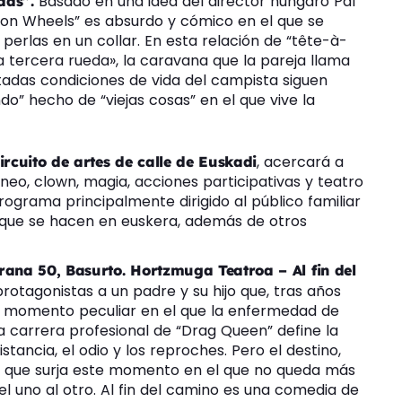
Basado en una idea del director húngaro Pál
edas”.
on Wheels” es absurdo y cómico en el que se
erlas en un collar. En esta relación de “tête-à-
a tercera rueda», la caravana que la pareja llama
tadas condiciones de vida del campista siguen
o” hecho de “viejas cosas” en el que vive la
, acercará a
rcuito de artes de calle de Euskadi
eo, clown, magia, acciones participativas y teatro
programa principalmente dirigido al público familiar
 que se hacen en euskera, además de otros
rana 50, Basurto. Hortzmuga Teatroa – Al fin del
rotagonistas a un padre y su hijo que, tras años
un momento peculiar en el que la enfermedad de
a carrera profesional de “Drag Queen” define la
stancia, el odio y los reproches. Pero el destino,
e que surja este momento en el que no queda más
l uno al otro. Al fin del camino es una comedia de