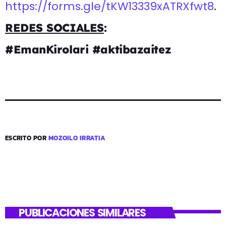
https://forms.gle/tKW13339xATRXfwt8
.
REDES SOCIALES
:
#EmanKirolari #aktibazaitez
ESCRITO POR
MOZOILO IRRATIA
PUBLICACIONES SIMILARES