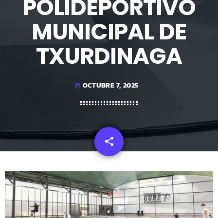
POLIDEPORTIVO
MUNICIPAL DE
TXURDINAGA
OCTUBRE 7, 2025
today
share
email