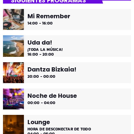
SIGUIENTES PROGRAMAS
¡Es fin de semana!
Mi Remember
¡Música y más música los fines de semana!
14:00 - 16:00
Uda da!
¡TODA LA MÚSICA!
16:00 - 20:00
Dantza Bizkaia!
20:00 - 00:00
Noche de House
00:00 - 04:00
Lounge
HORA DE DESCONECTAR DE TODO
04:00 - 05:00