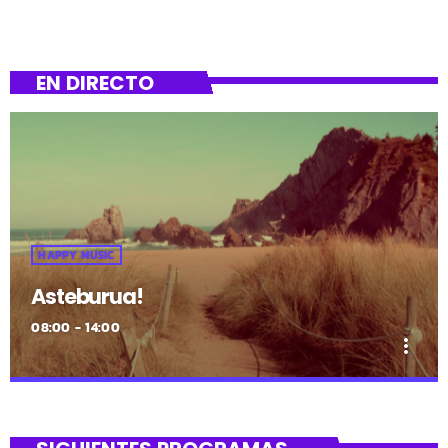
EN DIRECTO
HAPPY MUSIC
Asteburua!
08:00 - 14:00
more_vert
close
Asteburua!