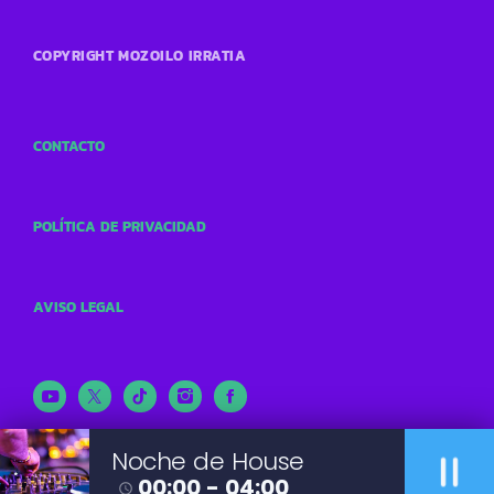
COPYRIGHT MOZOILO IRRATIA
CONTACTO
POLÍTICA DE PRIVACIDAD
AVISO LEGAL
pause
Noche de House
00:00 - 04:00
access_time