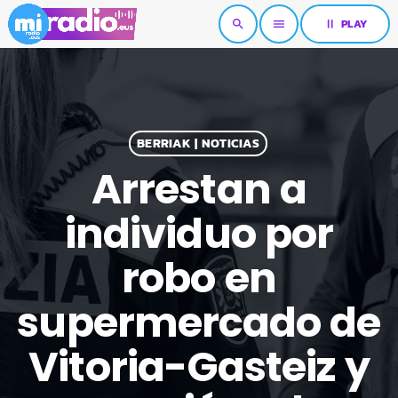
pause
PLAY
search
menu
BERRIAK | NOTICIAS
Arrestan a
individuo por
robo en
supermercado de
Vitoria-Gasteiz y