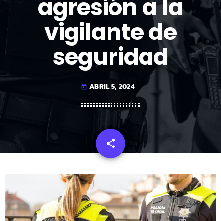
agresión a la
vigilante de
seguridad
ABRIL 5, 2024
today
share
email