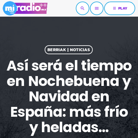
pause
PLAY
search
menu
BERRIAK | NOTICIAS
Así será el tiempo
en Nochebuena y
Navidad en
España: más frío
y heladas…