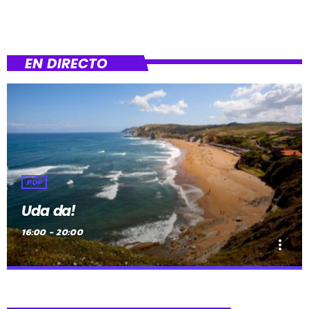
EN DIRECTO
POP
Uda da!
16:00 - 20:00
more_vert
close
Uda da!