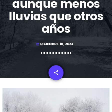
aunque menos
lluvias que otros
años
DICIEMBRE 18, 2024
today
share
email