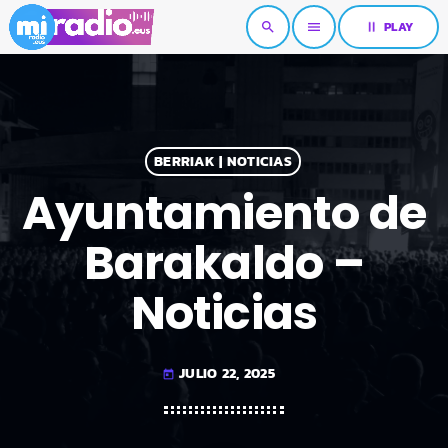
pause
PLAY
search
menu
BERRIAK | NOTICIAS
Ayuntamiento de
Barakaldo –
Noticias
JULIO 22, 2025
today