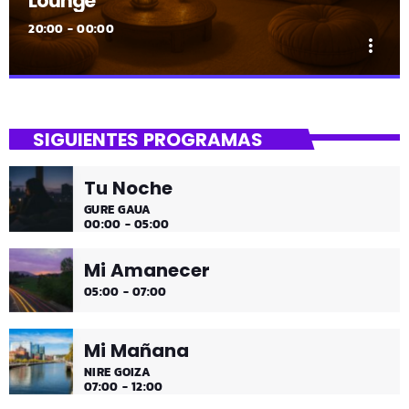
Lounge
20:00 - 00:00
more_vert
close
Lounge
SIGUIENTES PROGRAMAS
Hora de desconectar de todo
Tu Noche
Es hora de ir desconectando, y qué mejor que hacerlo
GURE GAUA
con sonidos que nos transportan, tal vez, a islas
00:00 - 05:00
paradisíacas. ¿Hace una infusión? ¿Un mojito?
Mi Amanecer
05:00 - 07:00
Mi Mañana
NIRE GOIZA
07:00 - 12:00