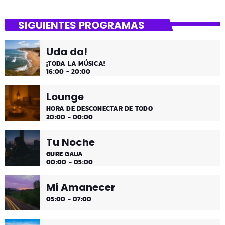
close
Mi Remember
SIGUIENTES PROGRAMAS
Las décadas de lo 50, 60. 70 y 80 los medios días y
comienzo de tarde de los fines de semana, de 2 a 4.
Uda da!
¡Disfruta!
¡TODA LA MÚSICA!
16:00 - 20:00
Lounge
HORA DE DESCONECTAR DE TODO
20:00 - 00:00
Tu Noche
GURE GAUA
00:00 - 05:00
Mi Amanecer
05:00 - 07:00