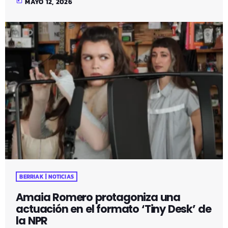
today
MAYO 12, 2026
BERRIAK | NOTICIAS
Amaia Romero protagoniza una
actuación en el formato ‘Tiny Desk’ de
la NPR