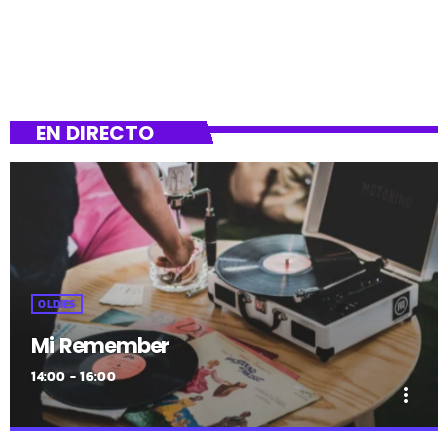
EN DIRECTO
OLDIES
Mi Remember
14:00 - 16:00
more_vert