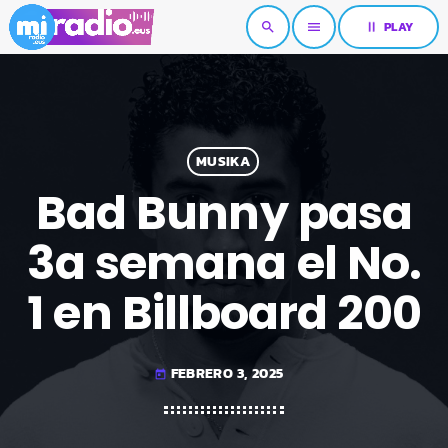
pause
PLAY
search
menu
MUSIKA
Bad Bunny pasa
3a semana el No.
1 en Billboard 200
FEBRERO 3, 2025
today