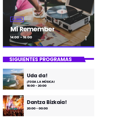
OLDIES
Mi Remember
14:00 - 16:00
more_vert
close
Mi Remember
SIGUIENTES PROGRAMAS
Las décadas de lo 50, 60. 70 y 80 los
medios días y comienzo de tarde de los
Uda da!
fines de semana, de 2 a 4. ¡Disfruta!
¡TODA LA MÚSICA!
16:00 - 20:00
Dantza Bizkaia!
20:00 - 00:00