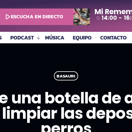
Mi Remem
play_arrow
ESCUCHA EN DIRECTO
14:00 - 16
access_time
S
PODCAST
MÚSICA
EQUIPO
CONTACTO
BASAURI
e una botella de
 limpiar las depos
perros