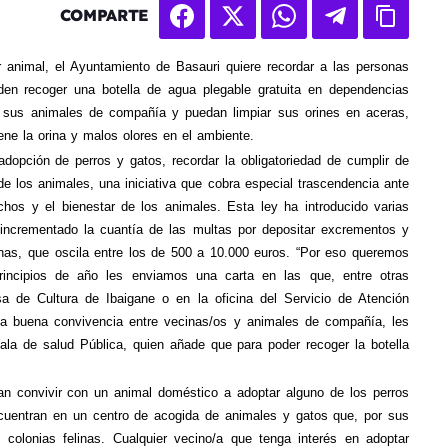
COMPARTE
 animal, el Ayuntamiento de Basauri quiere recordar a las personas
den recoger una botella de agua plegable gratuita en dependencias
 sus animales de compañía y puedan limpiar sus orines en aceras,
ene la orina y malos olores en el ambiente.
dopción de perros y gatos, recordar la obligatoriedad de cumplir de
e los animales, una iniciativa que cobra especial trascendencia ante
chos y el bienestar de los animales. Esta ley ha introducido varias
a incrementado la cuantía de las multas por depositar excrementos y
onas, que oscila entre los de 500 a 10.000 euros. “Por eso queremos
rincipios de año les enviamos una carta
en las que, entre otras
a de Cultura de Ibaigane o en la oficina del Servicio de Atención
a buena convivencia entre vecinas/os y animales de compañía, les
ala
de salud Pública, quien añade que para poder recoger la botella
n convivir con un animal doméstico a adoptar alguno de los perros
ncuentran en un centro de acogida de animales y gatos que, por sus
 colonias felinas.
C
ualquier vecino/a que tenga interés en adoptar