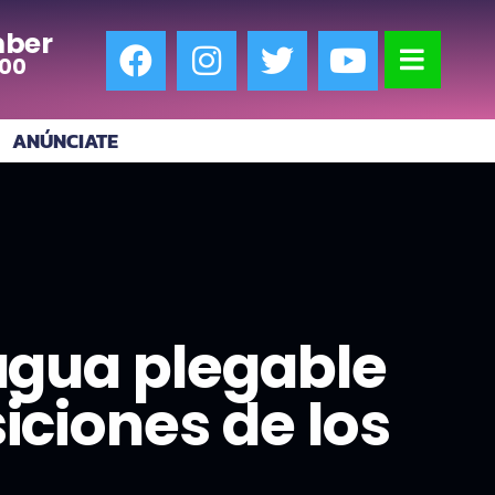
ber
:00
ANÚNCIATE
 agua plegable
iciones de los