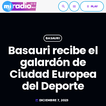
pause
PLAY
search
menu
BASAURI
Basauri recibe el
galardón de
Ciudad Europea
del Deporte
DICIEMBRE 7, 2023
today