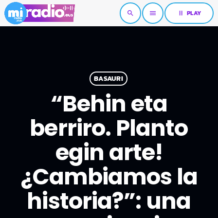
pause
PLAY
search
menu
BASAURI
“Behin eta
berriro. Planto
egin arte!
¿Cambiamos la
historia?”: una