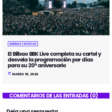
BERRIAK | NOTICIAS
El Bilbao BBK Live completa su cartel y
desvela la programación por días
para su 20º aniversario
today
MARZO 18, 2026
COMENTARIOS DE LAS ENTRADAS (0)
Deja una respuesta