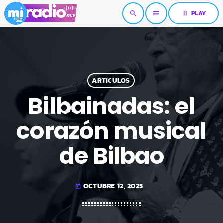
pause
PLAY
search
menu
ARTICULOS
Bilbainadas: el
corazón musical
de Bilbao
OCTUBRE 12, 2025
today