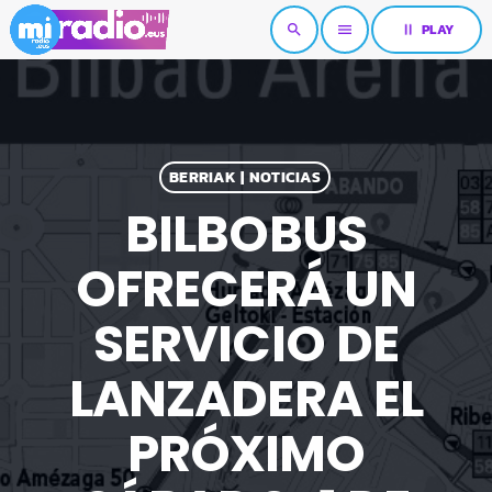
pause
PLAY
search
menu
BERRIAK | NOTICIAS
BILBOBUS
OFRECERÁ UN
SERVICIO DE
LANZADERA EL
PRÓXIMO