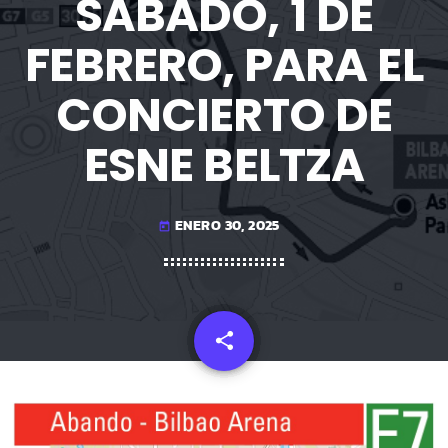
SÁBADO, 1 DE
FEBRERO, PARA EL
CONCIERTO DE
ESNE BELTZA
ENERO 30, 2025
today
share
email