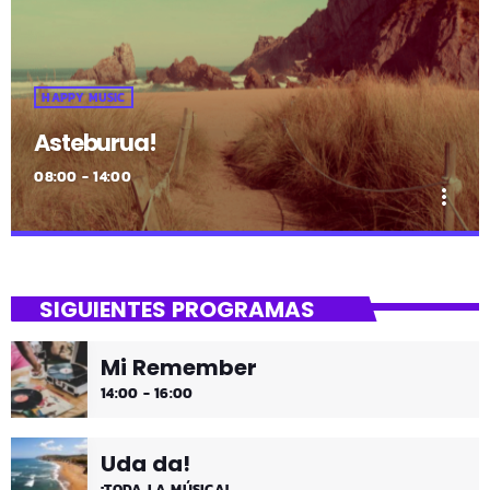
HAPPY MUSIC
Asteburua!
08:00 - 14:00
more_vert
close
Asteburua!
SIGUIENTES PROGRAMAS
¡Es fin de semana!
Mi Remember
¡Música y más música los fines de semana!
14:00 - 16:00
Uda da!
¡TODA LA MÚSICA!