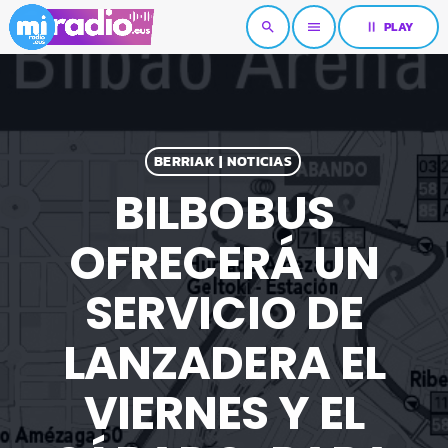
pause
PLAY
search
menu
BERRIAK | NOTICIAS
BILBOBUS
OFRECERÁ UN
SERVICIO DE
LANZADERA EL
VIERNES Y EL