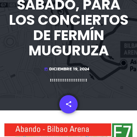
SÁBADO, PARA
LOS CONCIERTOS
DE FERMÍN
MUGURUZA
DICIEMBRE 19, 2024
today
share
email