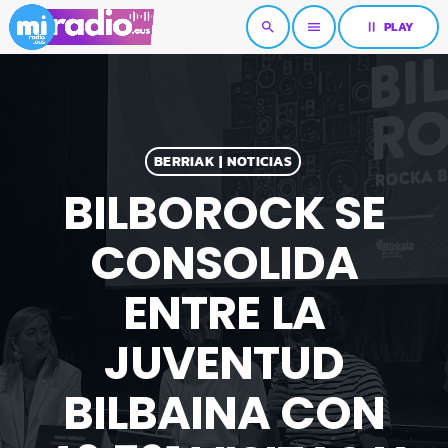
pause
PLAY
search
menu
BERRIAK | NOTICIAS
BILBOROCK SE
CONSOLIDA
ENTRE LA
JUVENTUD
BILBAINA CON