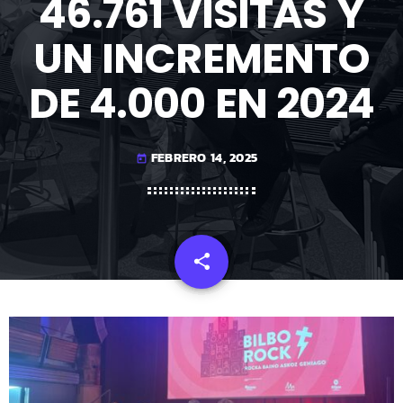
46.761 VISITAS Y
UN INCREMENTO
DE 4.000 EN 2024
FEBRERO 14, 2025
today
share
email