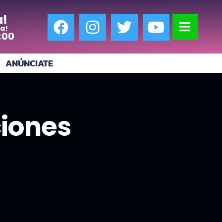
a!
a!
:00
ANÚNCIATE
ciones