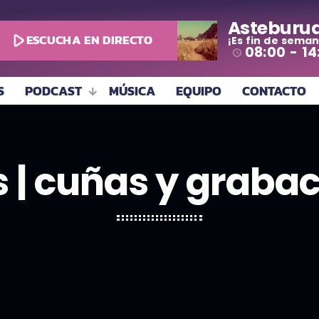
Asteburu
play_arrow
ESCUCHA EN DIRECTO
¡Es fin de seman
08:00 - 14
access_time
S
PODCAST
MÚSICA
EQUIPO
CONTACTO
 | cuñas y graba