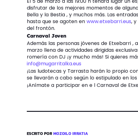
El 5 de marzo a las 19:00 h tendrá lugar un 
disfrutar de los mejores momentos de algunas
Bella y la Bestia , y muchos más. Las entrada
hasta que se agoten en
www.etxebarri.eus
, 
del frontón.
Carnaval Joven
Además las personas jóvenes de Etxebarri , a 
marzo llena de actividades dirigidas exclusiva
romería con DJ ¡y mucho más! Si quieres má
info@mugarritalka.eus
¡Las ludotecas y Tarrasta harán lo propio co
se llevarán a cabo según lo estipulado en los 
¡Anímate a participar en e l Carnaval de Etxe
ESCRITO POR
MOZOILO IRRATIA