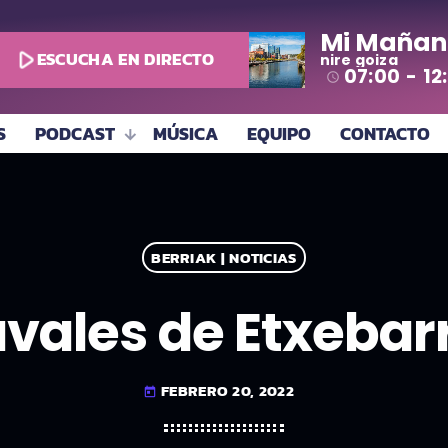
Mi Mañan
play_arrow
ESCUCHA EN DIRECTO
nire goiza
07:00 - 12
access_time
S
PODCAST
MÚSICA
EQUIPO
CONTACTO
BERRIAK | NOTICIAS
vales de Etxebarr
FEBRERO 20, 2022
today