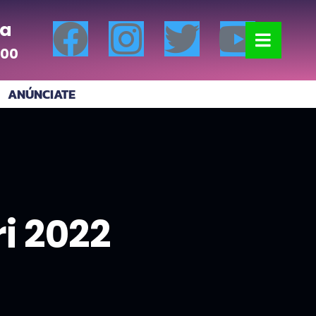
a
:00
ANÚNCIATE
i 2022