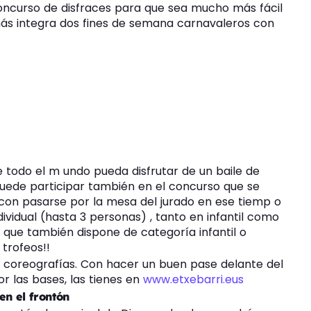
oncurso de disfraces para que sea mucho más fácil
más integra dos fines de semana carnavaleros con
ue todo el m undo pueda disfrutar de un baile de
 puede participar también en el concurso que se
ta con pasarse por la mesa del jurado en ese tiemp o
dividual (hasta 3 personas) , tanto en infantil como
al que también dispone de categoría infantil o
 trofeos!!
i coreografías. Con hacer un buen pase delante del
or las bases, las tienes en
www.etxebarri.eus
en el frontón