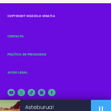
COPYRIGHT MOZOILO IRRATIA
CONTACTO
POLÍTICA DE PRIVACIDAD
AVISO LEGAL
pause
Asteburua!