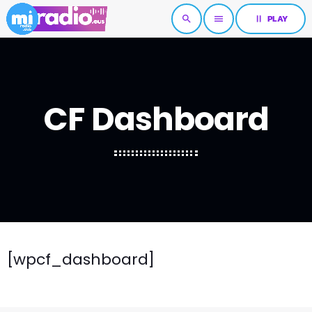
pause
PLAY
search
menu
CF Dashboard
[wpcf_dashboard]