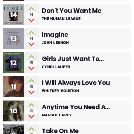
Don't You Want Me
14
14
THE HUMAN LEAGUE
Imagine
13
14
JOHN LENNON
Girls Just Want To
12
15
CYNDI LAUPER
Have Fun
I Will Always Love You
11
15
WHITNEY HOUSTON
Anytime You Need A
10
16
MARIAH CAREY
Friend
Take On Me