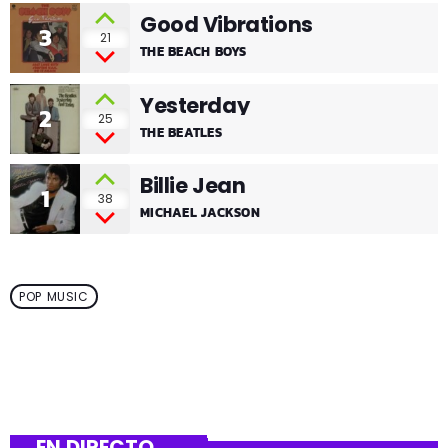
Good Vibrations
3
21
THE BEACH BOYS
Yesterday
2
25
THE BEATLES
Billie Jean
1
38
MICHAEL JACKSON
POP MUSIC
EN DIRECTO