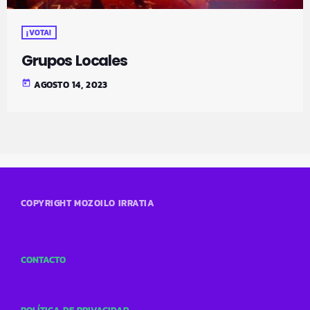
¡VOTA!
Grupos Locales
today
AGOSTO 14, 2023
COPYRIGHT MOZOILO IRRATIA
CONTACTO