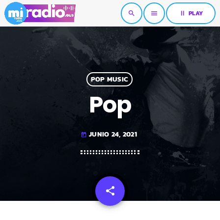
pause
PLAY
search
menu
POP MUSIC
Pop
JUNIO 24, 2021
today
share
email