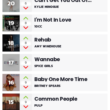
Can't Get You Out Of
20
6
KYLIE MINOGUE
My Head
I'm Not In Love
19
8
10CC
Rehab
18
8
AMY WINEHOUSE
Wannabe
17
9
SPICE GIRLS
Baby One More Time
16
9
BRITNEY SPEARS
Common People
15
9
PULP