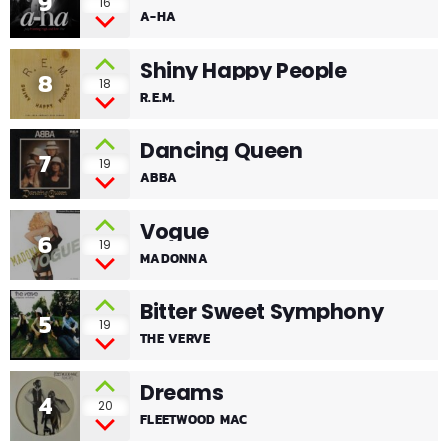
9
16
A-HA
Shiny Happy People
8
18
R.E.M.
Dancing Queen
7
19
ABBA
Vogue
6
19
MADONNA
Bitter Sweet Symphony
5
19
THE VERVE
Dreams
4
20
FLEETWOOD MAC