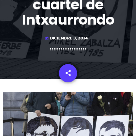
cuartel de
Intxaurrondo
DICIEMBRE 3, 2024
today
share
email