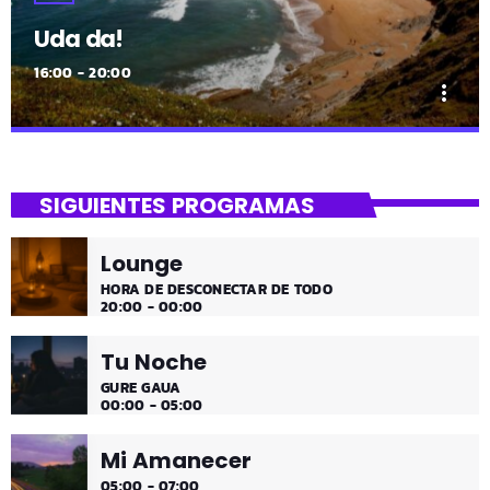
Uda da!
16:00 - 20:00
more_vert
close
Uda da!
SIGUIENTES PROGRAMAS
¡Toda la música!
Lounge
¡Toda la música!
HORA DE DESCONECTAR DE TODO
20:00 - 00:00
Tu Noche
GURE GAUA
00:00 - 05:00
Mi Amanecer
05:00 - 07:00