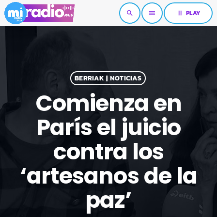
pause
PLAY
search
menu
BERRIAK | NOTICIAS
Comienza en
París el juicio
contra los
‘artesanos de la
paz’