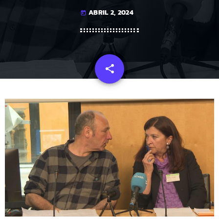
ABRIL 2, 2024
today
share
email