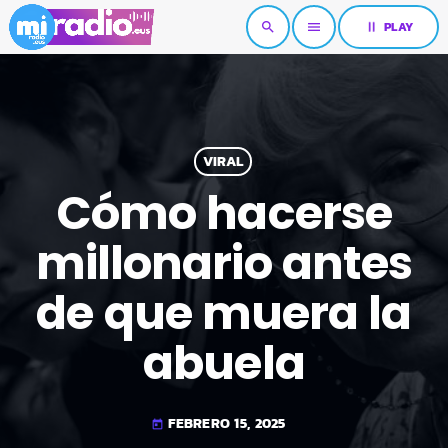
pause
PLAY
search
menu
VIRAL
Cómo hacerse
millonario antes
de que muera la
abuela
FEBRERO 15, 2025
today