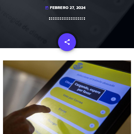
FEBRERO 27, 2024
today
share
email