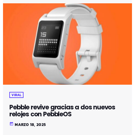
VIRAL
Pebble revive gracias a dos nuevos
relojes con PebbleOS
today
MARZO 18, 2025