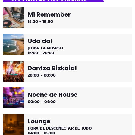
¡Es fin de semana!
Mi Remember
¡Música y más música los fines de semana!
14:00 - 16:00
Uda da!
¡TODA LA MÚSICA!
16:00 - 20:00
Dantza Bizkaia!
20:00 - 00:00
Noche de House
00:00 - 04:00
Lounge
HORA DE DESCONECTAR DE TODO
04:00 - 05:00