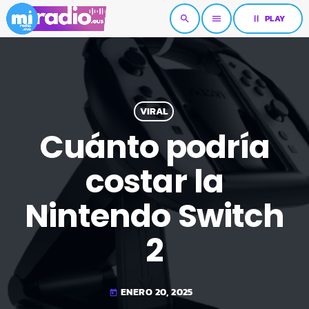
pause
PLAY
search
menu
VIRAL
Cuánto podría
costar la
Nintendo Switch
2
ENERO 20, 2025
today