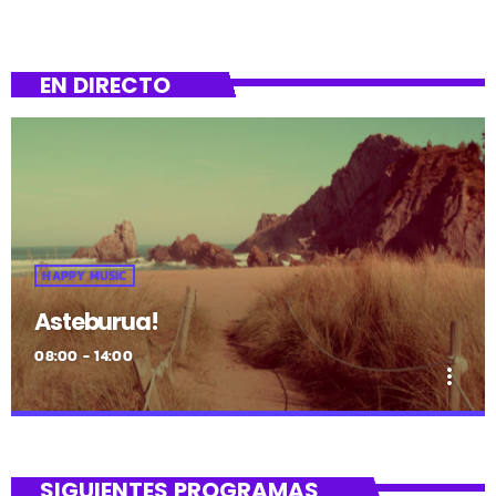
EN DIRECTO
HAPPY MUSIC
Asteburua!
08:00 - 14:00
more_vert
close
Asteburua!
SIGUIENTES PROGRAMAS