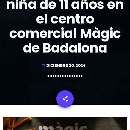
niña de 11 años en
el centro
comercial Màgic
de Badalona
DICIEMBRE 20, 2024
today
share
email