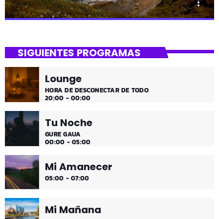
more_vert
close
Uda da!
SIGUIENTES PROGRAMAS
¡Toda la música!
Lounge
¡Toda la música!
HORA DE DESCONECTAR DE TODO
20:00 - 00:00
Tu Noche
GURE GAUA
00:00 - 05:00
Mi Amanecer
05:00 - 07:00
Mi Mañana