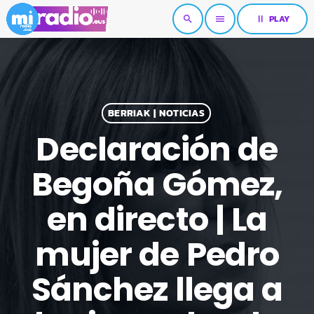
pause
PLAY
search
menu
BERRIAK | NOTICIAS
Declaración de
Begoña Gómez,
en directo | La
mujer de Pedro
Sánchez llega a