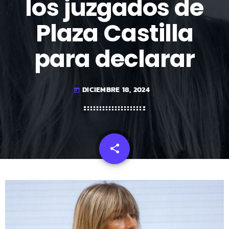
los juzgados de
Plaza Castilla
para declarar
DICIEMBRE 18, 2024
today
share
email