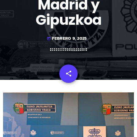
Madrid y
Gipuzkoa
FEBRERO 9, 2025
today
share
email