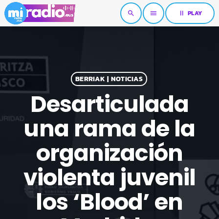
pause
PLAY
search
menu
BERRIAK | NOTICIAS
Desarticulada
una rama de la
organización
violenta juvenil
los ‘Blood’ en