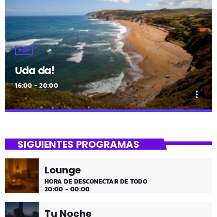
POP
Uda da!
16:00 - 20:00
more_vert
close
Uda da!
SIGUIENTES PROGRAMAS
¡Toda la música!
Lounge
¡Toda la música!
HORA DE DESCONECTAR DE TODO
20:00 - 00:00
Tu Noche