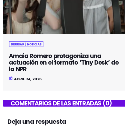
BERRIAK | NOTICIAS
Amaia Romero protagoniza una
actuación en el formato ‘Tiny Desk’ de
la NPR
today
ABRIL 24, 2026
COMENTARIOS DE LAS ENTRADAS (0)
Deja una respuesta