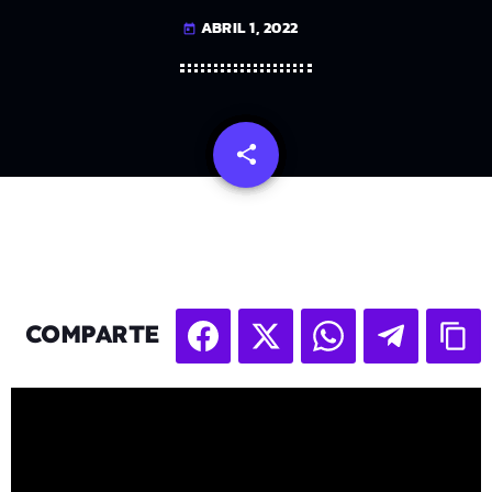
ABRIL 1, 2022
today
share
email
COMPARTE