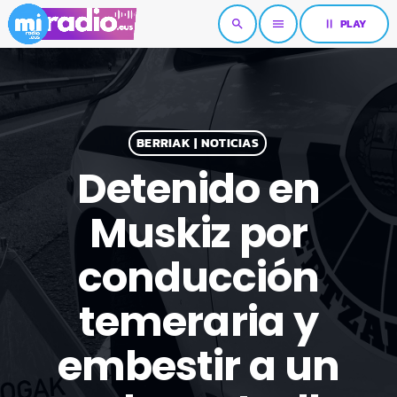
pause
PLAY
search
menu
BERRIAK | NOTICIAS
Detenido en
Muskiz por
conducción
temeraria y
embestir a un